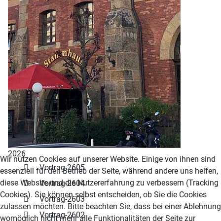
2026
Wir nutzen Cookies auf unserer Website. Einige von ihnen sind
Vortrag-2605
essenziell für den Betrieb der Seite, während andere uns helfen,
diese Website und die Nutzererfahrung zu verbessern (Tracking
Vortrag-2604
Cookies). Sie können selbst entscheiden, ob Sie die Cookies
Vortrag-2603
zulassen möchten. Bitte beachten Sie, dass bei einer Ablehnung
Vortrag-2602
womöglich nicht mehr alle Funktionalitäten der Seite zur