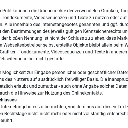
llen Publikationen die Urheberrechte der verwendeten Grafiken,
en, Tondokumente, Videosequenzen und Texte zu nutzen oder auf 
. Alle innerhalb des Internetangebotes genannten und ggf. durc
 den Bestimmungen des jeweils gültigen Kennzeichenrechts und 
 der bloßen Nennung ist nicht der Schluss zu ziehen, dass Mark
m Webseitenbetreiber selbst erstellte Objekte bleibt allein beim 
 Grafiken, Tondokumente, Videosequenzen und Texte in anderen 
seitenbetreiber nicht gestattet.
e Möglichkeit zur Eingabe persönlicher oder geschäftlicher Date
tens des Nutzers auf ausdrücklich freiwilliger Basis. Die Inans
esetzlich erlaubt und zumutbar - auch ohne Angabe solcher Date
 auch die Hinweise zur Nutzung des Onlinekontakts.
chlusses
s Internetangebotes zu betrachten, von dem aus auf diesen Text v
n Rechtslage nicht, nicht mehr oder nicht vollständig entsprech
erührt.