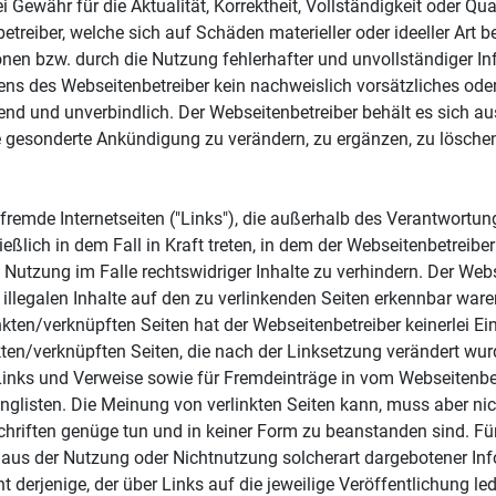
Gewähr für die Aktualität, Korrektheit, Vollständigkeit oder Qual
eiber, welche sich auf Schäden materieller oder ideeller Art b
nen bzw. durch die Nutzung fehlerhafter und unvollständiger In
ns des Webseitenbetreiber kein nachweislich vorsätzliches oder 
end und unverbindlich. Der Webseitenbetreiber behält es sich aus
esonderte Ankündigung zu verändern, zu ergänzen, zu löschen 
 fremde Internetseiten ("Links"), die außerhalb des Verantwortu
ßlich in dem Fall in Kraft treten, in dem der Webseitenbetreibe
utzung im Falle rechtswidriger Inhalte zu verhindern. Der Webse
llegalen Inhalte auf den zu verlinkenden Seiten erkennbar waren
nkten/verknüpften Seiten hat der Webseitenbetreiber keinerlei Ein
kten/verknüpften Seiten, die nach der Linksetzung verändert wurde
inks und Verweise sowie für Fremdeinträge in vom Webseitenbetr
glisten. Die Meinung von verlinkten Seiten kann, muss aber nic
hriften genüge tun und in keiner Form zu beanstanden sind. Für 
 aus der Nutzung oder Nichtnutzung solcherart dargebotener Info
t derjenige, der über Links auf die jeweilige Veröffentlichung led