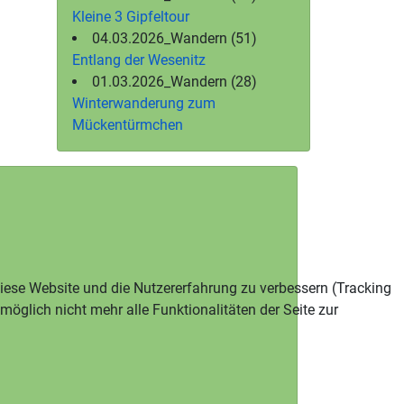
Kleine 3 Gipfeltour
04.03.2026_Wandern (51)
Entlang der Wesenitz
01.03.2026_Wandern (28)
Winterwanderung zum
Mückentürmchen
 diese Website und die Nutzererfahrung zu verbessern (Tracking
öglich nicht mehr alle Funktionalitäten der Seite zur