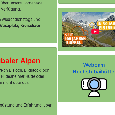
 über unsere Homepage
r Verfügung.
 wieder dienstags und
Wasaplatz, Kreischaer
ubaier Alpen
Webcam
eich Eisjoch/Bildstöckljoch
Hochstubaihütte
 Hildesheimer Hütte oder
r nicht über das
srüstung und Erfahrung, über