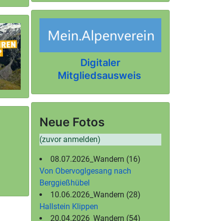
Digitaler
Mitgliedsausweis
Neue Fotos
(zuvor anmelden)
08.07.2026_Wandern (16)
Von Obervoglgesang nach
Berggießhübel
10.06.2026_Wandern (28)
Hallstein Klippen
20.04.2026_Wandern (54)