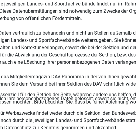
die jeweiligen Landes- und Sportfachverbände findet nur im Ra
 Diese Datenübermittlungen sind notwendig zum Zwecke der Orga
bung von öffentlichen Fördermitteln.
Daten vertraulich zu behandeln und nicht an Stellen außerhalb 
gen Landes- und Sportfachverbände weiterzugeben. Sie können j
alten und Korrektur verlangen, soweit die bei der Sektion und d
n für die Abwicklung der Geschäftsprozesse der Sektion, bzw. des
s auch eine Löschung Ihrer personenbezogenen Daten verlangen
das Mitgliedermagazin DAV Panorama in der von Ihnen gewählten
en Sie dem Versand bei Ihrer Sektion des DAV schriftlich wide
ssenziell für den Betrieb der Seite, während andere uns helfen,
en Ihre personenbezogenen Daten gelöscht, soweit sie nicht, en
assen möchten. Bitte beachten Sie, dass bei einer Ablehnung wom
ür Werbezwecke findet weder durch die Sektion, den Bundesver
och durch die jeweiligen Landes- und Sportfachverbände statt
um Datenschutz zur Kenntnis genommen und akzeptiert.