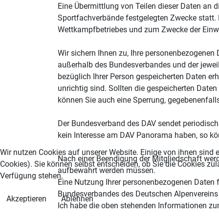
Eine Übermittlung von Teilen dieser Daten an 
Sportfachverbände festgelegten Zwecke statt.
Wettkampfbetriebes und zum Zwecke der Einwer
Wir sichern Ihnen zu, Ihre personenbezogenen 
außerhalb des Bundesverbandes und der jeweili
bezüglich Ihrer Person gespeicherten Daten erh
unrichtig sind. Sollten die gespeicherten Date
können Sie auch eine Sperrung, gegebenenfall
Der Bundesverband des DAV sendet periodisch 
kein Interesse am DAV Panorama haben, so könn
Wir nutzen Cookies auf unserer Website. Einige von ihnen sind e
Nach einer Beendigung der Mitgliedschaft werd
Cookies). Sie können selbst entscheiden, ob Sie die Cookies zul
aufbewahrt werden müssen.
Verfügung stehen.
Eine Nutzung Ihrer personenbezogenen Daten f
Bundesverbandes des Deutschen Alpenvereins n
Akzeptieren
Ablehnen
Ich habe die oben stehenden Informationen z