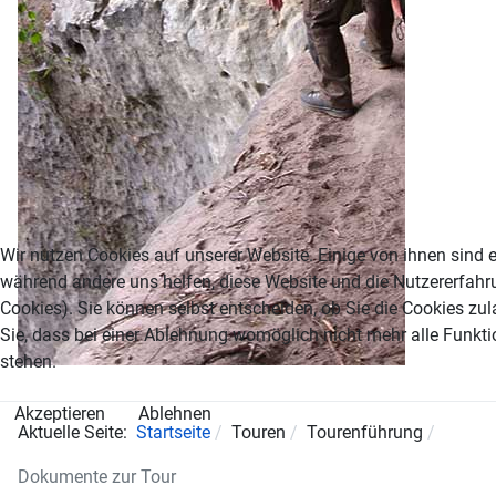
Wir nutzen Cookies auf unserer Website. Einige von ihnen sind es
während andere uns helfen, diese Website und die Nutzererfahr
Cookies). Sie können selbst entscheiden, ob Sie die Cookies zu
Sie, dass bei einer Ablehnung womöglich nicht mehr alle Funkti
stehen.
Akzeptieren
Ablehnen
Aktuelle Seite:
Startseite
Touren
Tourenführung
Dokumente zur Tour