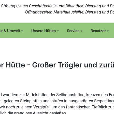
Öffnungszeiten Geschäftsstelle und Bibliothek: Dienstag und Do
Öffnungszeiten Materialausleihe: Dienstag und Do
ur & Umwelt
Unsere Hütten
Service
Benutzer
r Hütte - Großer Trögler und zur
nd wandern zur Mittelstation der Seilbahnstation, kreuzen den 
t gelegten Steinplatten und -stufen in ausgeprägten Serpentine
 wir noch zu einem Vorgipfel, um den fantastischen Tiefblick z
tlich die grandiose Aussicht genießen.